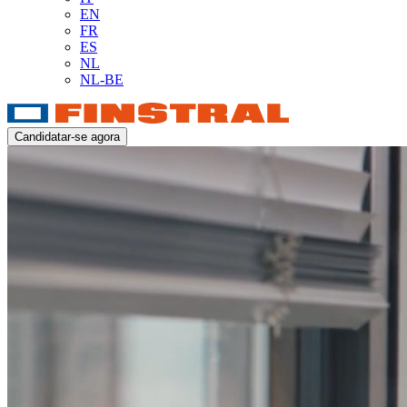
EN
FR
ES
NL
NL-BE
Candidatar-se agora