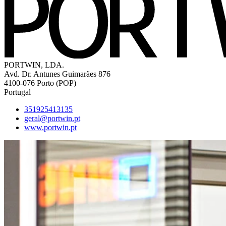
PORTWIN, LDA.
Avd. Dr. Antunes Guimarães 876
4100-076
Porto
(POP)
Portugal
351925413135
geral@portwin.pt
www.portwin.pt