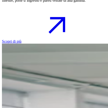
finestre, porte d’ingresso e pareti vetrate di alta gamma.
Scopri di più