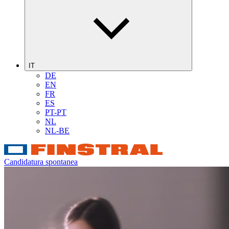
IT
DE
EN
FR
ES
PT-PT
NL
NL-BE
Candidatura spontanea