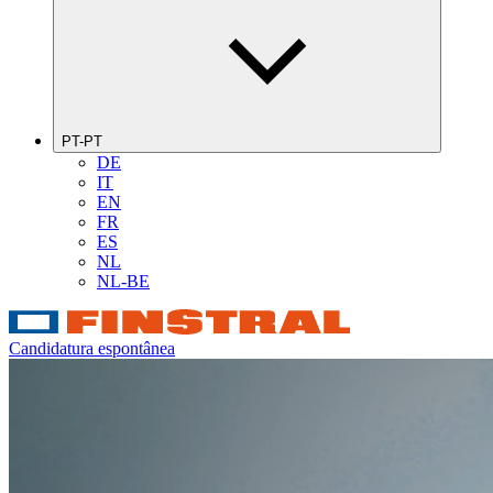
PT-PT
DE
IT
EN
FR
ES
NL
NL-BE
Candidatura espontânea