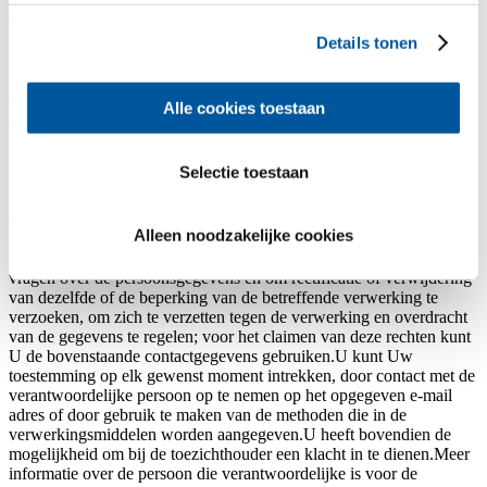
genomen van de persoonsgegevens en hiervoor expliciet in opdracht
van de verantwoordelijke persoon zijn geïnstrueerd.
Details tonen
De verstrekte gegevens kunnen aan dochterondernemingen van
Finstral AG voor de bewerking van Uw aanvraag doorgegeven
worden. De gegevens worden niet aan derde landen buiten de EU
Alle cookies toestaan
doorgegeven.
Uw persoonsgegevens worden zo lang bewaard als nodig voor de
Selectie toestaan
bovengenoemde doeleinden of tot Uw verzoek tot verwijdering. Ze
kunnen bij een legitiem belang of een wettelijk voorschrift alleen
voor de absoluut noodzakelijke periode in specifieke archieven
Alleen noodzakelijke cookies
worden bewaard.Wij herinneren U eraan, dat U het recht heeft om
informatie van de voor de verwerking verantwoordelijke persoon te
vragen over de persoonsgegevens en om rectificatie of verwijdering
van dezelfde of de beperking van de betreffende verwerking te
verzoeken, om zich te verzetten tegen de verwerking en overdracht
van de gegevens te regelen; voor het claimen van deze rechten kunt
U de bovenstaande contactgegevens gebruiken.U kunt Uw
toestemming op elk gewenst moment intrekken, door contact met de
verantwoordelijke persoon op te nemen op het opgegeven e-mail
adres of door gebruik te maken van de methoden die in de
verwerkingsmiddelen worden aangegeven.U heeft bovendien de
mogelijkheid om bij de toezichthouder een klacht in te dienen.Meer
informatie over de persoon die verantwoordelijke is voor de