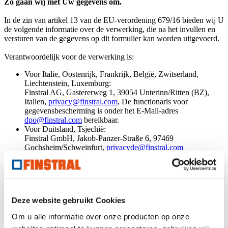
Zo gaan wij met Uw gegevens om.
In de zin van artikel 13 van de EU-verordening 679/16 bieden wij U
de volgende informatie over de verwerking, die na het invullen en
versturen van de gegevens op dit formulier kan worden uitgevoerd.
Verantwoordelijk voor de verwerking is:
Voor Italie, Oostenrijk, Frankrijk, België, Zwitserland,
Liechtenstein, Luxemburg:
Finstral AG, Gastererweg 1, 39054 Unterinn/Ritten (BZ),
Italien,
privacy@finstral.com
, De functionaris voor
gegevensbescherming is onder het E-Mail-adres
dpo@finstral.com
bereikbaar.
Voor Duitsland, Tsjechië:
Finstral GmbH, Jakob-Panzer-Straße 6, 97469
Gochsheim/Schweinfurt,
privacyde@finstral.com
Voor Spanje, Portugal, Andorra:
Finstral S.A., Ctra. Nacional 240, KM 14,5, 43144 Vallmoll -
Tarragona,
privacy@finstral.com
voor Nederland
Finstral B.V., Tweelingenlaan 68, 7324 BN Apeldoorn,
Deze website gebruikt Cookies
privacy@finstral.com
Om u alle informatie over onze producten op onze