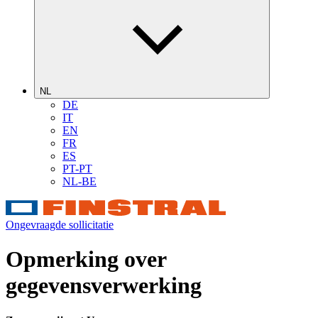
NL
DE
IT
EN
FR
ES
PT-PT
NL-BE
Ongevraagde sollicitatie
Opmerking over
gegevensverwerking