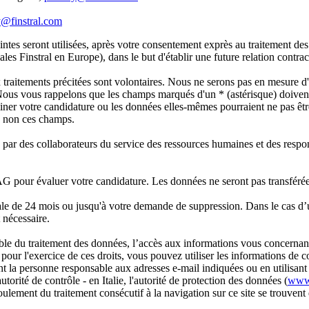
y@finstral.com
ointes seront utilisées, après votre consentement exprès au traitement d
ales Finstral en Europe), dans le but d'établir une future relation contrac
x traitements précitées sont volontaires. Nous ne serons pas en mesure
Nous vous rappelons que les champs marqués d'un * (astérisque) doivent 
miner votre candidature ou les données elles-mêmes pourraient ne pas êt
u non ces champs.
 par des collaborateurs du service des ressources humaines et des respo
l AG pour évaluer votre candidature. Les données ne seront pas transférée
de 24 mois ou jusqu'à votre demande de suppression. Dans le cas d’un i
 nécessaire.
du traitement des données, l’accès aux informations vous concernant, le
pour l'exercice de ces droits, vous pouvez utiliser les informations de 
la personne responsable aux adresses e-mail indiquées ou en utilisant
torité de contrôle - en Italie, l'autorité de protection des données (
www.
ulement du traitement consécutif à la navigation sur ce site se trouvent