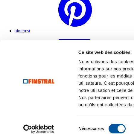
pinterest
Ce site web des cookies.
Nous utilisons des cookie
informations sur nos produi
fonctions pour les médias
linkedin
utilisateurs. C’est pourqu
notre utilisation et celle d
Nos partenaires peuvent c
ou qu’ils ont collectées da
youtube
Sélection
Nécessaires
du
© Finstral AG | Capital Social : € 5.648.702,25 | Registre du Co