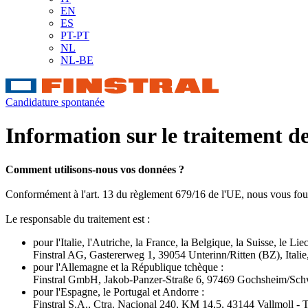
EN
ES
PT-PT
NL
NL-BE
Candidature spontanée
Information sur le traitement d
Comment utilisons-nous vos données ?
Conformément à l'art. 13 du règlement 679/16 de l'UE, nous vous fourn
Le responsable du traitement est :
pour l'Italie, l'Autriche, la France, la Belgique, la Suisse, le L
Finstral AG, Gastererweg 1, 39054 Unterinn/Ritten (BZ), Italie
pour l'Allemagne et la République tchèque :
Finstral GmbH, Jakob-Panzer-Straße 6, 97469 Gochsheim/Sch
pour l'Espagne, le Portugal et Andorre :
Finstral S.A., Ctra. Nacional 240, KM 14,5, 43144 Vallmoll - 