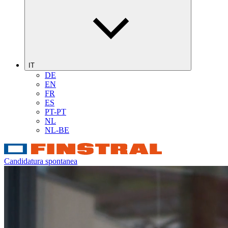
IT
DE
EN
FR
ES
PT-PT
NL
NL-BE
Candidatura spontanea