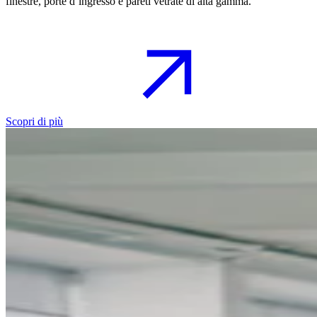
finestre, porte d’ingresso e pareti vetrate di alta gamma.
Scopri di più