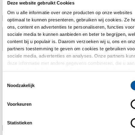
Nationaliteit
*
Deze website gebruikt Cookies
Moedertaal
*
Andere talen
Om u alle informatie over onze producten op onze websites
optimaal te kunnen presenteren, gebruiken wij cookies. Ze h
Begeleidende brief
ons, content en advertenties te personaliseren, functies voor
sociale media te kunnen aanbieden en beter te begrijpen, we
content bij u populair is. Daarom verzoeken wij u, ons en on
partners toestemming te geven om cookies te gebruiken voo
Bestanden uploaden
*
sociale media, advertenties en analyses. Onze partners kun
deze informatie met andere gegevens combineren, die u aan
In dit gedeelte kun je persoonlijke bestanden uploaden, zoals een
verstrekt heeft of die ze in het kader van uw gebruik van de
foto of je cv.
diensten hebben verzameld. Hartelijk dank.
Toestemmingsselectie
Noodzakelijk
Voorkeuren
Statistieken
Bestand selecteren of invoegen via slepen en neerzetten.