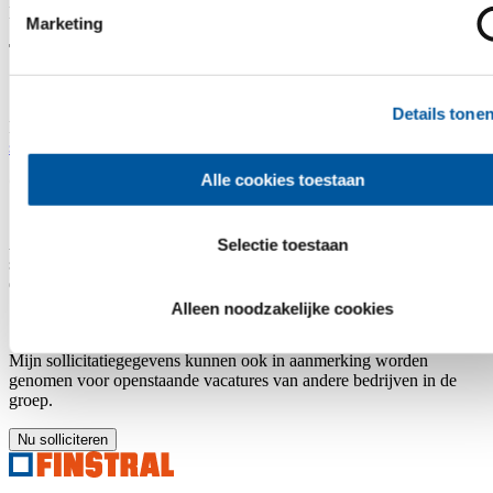
Bestandsgrootte tot 5 MB per bestand (maximaal 3 bestanden).
Marketing
Toestemming voor gegevensbewerking
Details tone
Ik bevestig dat ik de
informatie over gegevensbescherming voor
sollicitanten
heb gelezen.
Alle cookies toestaan
*
Als mijn sollicitatie niet wordt gehonoreerd, kunnen mijn
Selectie toestaan
sollicitatiegegevens worden bewaard voor verdere vacatures. U kunt
de specifieke duur
hier
vinden.
Alleen noodzakelijke cookies
Mijn sollicitatiegegevens kunnen ook in aanmerking worden
genomen voor openstaande vacatures van andere bedrijven in de
groep.
Nu solliciteren