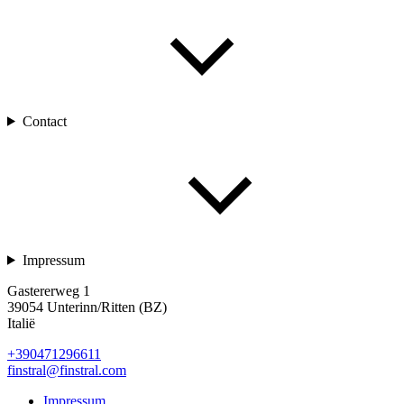
Contact
Impressum
Gastererweg 1
39054 Unterinn/Ritten (BZ)
Italië
+390471296611
finstral@finstral.com
Impressum