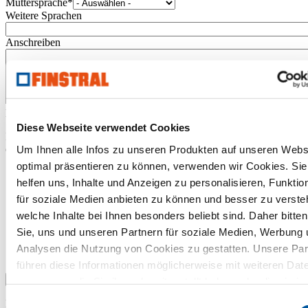
Muttersprache
*
Weitere Sprachen
Anschreiben
Datei-Upload
*
Diese Webseite verwendet Cookies
In diesem Bereich kannst Du persönliche Dateien wie ein Foto oder
den Lebenslauf hochladen.
Um Ihnen alle Infos zu unseren Produkten auf unseren Webs
optimal präsentieren zu können, verwenden wir Cookies. Sie
helfen uns, Inhalte und Anzeigen zu personalisieren, Funktio
für soziale Medien anbieten zu können und besser zu verste
welche Inhalte bei Ihnen besonders beliebt sind. Daher bitten
Sie, uns und unseren Partnern für soziale Medien, Werbung 
Analysen die Nutzung von Cookies zu gestatten. Unsere Par
führen diese Informationen möglicherweise mit weiteren Dat
Datei auswählen oder per Drag & Drop einfügen.
zusammen, die Sie ihnen bereitgestellt haben oder die sie im
Rahmen Ihrer Nutzung der Dienste gesammelt haben. Vielen
Einwilligungsauswahl
Dateigröße bis zu 5 MB pro Datei (maximal 3 Dateien).