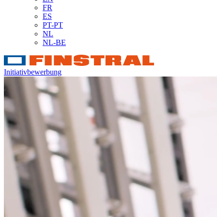
FR
ES
PT-PT
NL
NL-BE
Initiativbewerbung