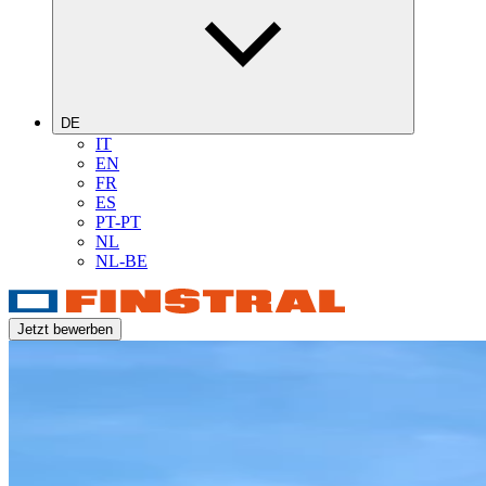
DE
IT
EN
FR
ES
PT-PT
NL
NL-BE
Jetzt bewerben